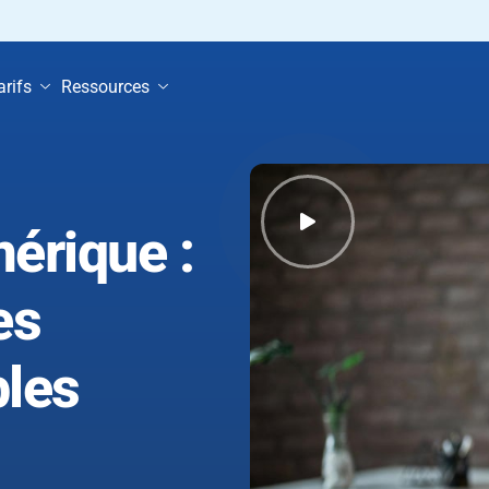
arifs
Ressources
érique :
es
bles