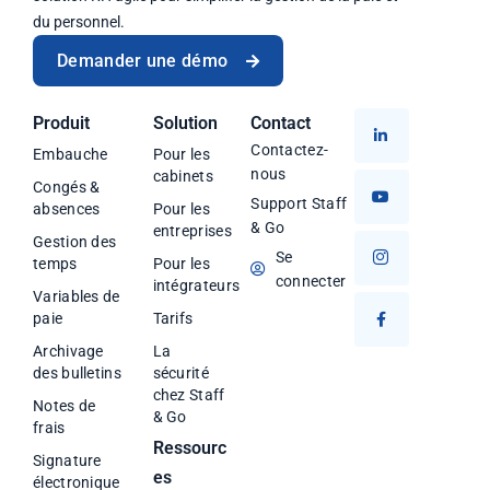
du personnel.
Demander une démo
Produit
Solution
Contact
Contactez-
Embauche
Pour les
nous
cabinets
Congés &
Support Staff
absences
Pour les
& Go
entreprises
Gestion des
Se
temps
Pour les
connecter
intégrateurs
Variables de
paie
Tarifs
Archivage
La
des bulletins
sécurité
chez Staff
Notes de
& Go
frais
Ressourc
Signature
es
électronique